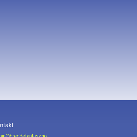
ntakt
min@breddefantasy.no