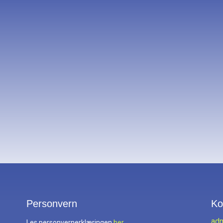
Personvern
Ko
ad
Les personvernerklæringen
her.