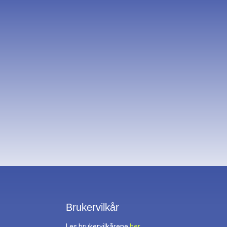
Brukervilkår
Les brukervilkårene
her.